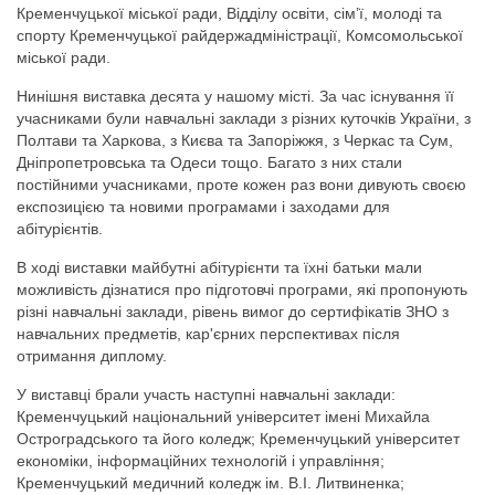
Кременчуцької міської ради, Відділу освіти, сім’ї, молоді та
спорту Кременчуцької райдержадміністрації, Комсомольської
міської ради.
Нинішня виставка десята у нашому місті. За час існування її
учасниками були навчальні заклади з різних куточків України, з
Полтави та Харкова, з Києва та Запоріжжя, з Черкас та Сум,
Дніпропетровська та Одеси тощо. Багато з них стали
постійними учасниками, проте кожен раз вони дивують своєю
експозицією та новими програмами і заходами для
абітурієнтів.
В ході виставки майбутні абітурієнти та їхні батьки мали
можливість дізнатися про підготовчі програми, які пропонують
різні навчальні заклади, рівень вимог до сертифікатів ЗНО з
навчальних предметів, кар'єрних перспективах після
отримання диплому.
У виставці брали участь наступні навчальні заклади:
Кременчуцький національний університет імені Михайла
Остроградського та його коледж; Кременчуцький університет
економіки, інформаційних технологій і управління;
Кременчуцький медичний коледж ім. В.І. Литвиненка;