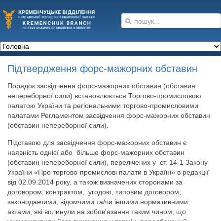
Підтвердження форс-мажорних обставин
Порядок засвідчення форс-мажорних обставин (обставин
непереборної сили) встановлюється Торгово-промисловою
палатою України та регіональними торгово-промисловими
палатами Регламентом засвідчення форс-мажорних обставин
(обставин непереборної сили).
Підставою для засвідчення форс-мажорних обставин є
наявність однієї або більше форс-мажорних обставин
(обставин непереборної сили), перелічених у ст. 14-1 Закону
України «Про торгово-промислові палати в Україні» в редакції
від 02.09.2014 року, а також визначених сторонами за
договором, контрактом, угодою, типовим договором,
законодавчими, відомчими та/чи іншими нормативними
актами, які вплинули на зобов'язання таким чином, що