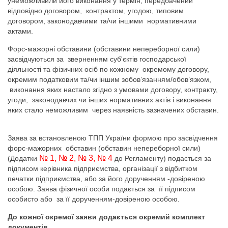
унеможливили його виконання у термін, передбачений
відповідно договором, контрактом, угодою, типовим
договором, законодавчими та/чи іншими нормативними
актами.
Форс-мажорні обставини (обставини непереборної сили)
засвідчуються за зверненням суб'єктів господарської
діяльності та фізичних осіб по кожному окремому договору,
окремим податковим та/чи іншим зобов’язанням/обов’язком,
виконання яких настало згідно з умовами договору, контракту,
угоди, законодавчих чи інших нормативних актів і виконання
яких стало неможливим через наявність зазначених обставин.
Заява за встановленою ТПП України формою про засвідчення
форс-мажорних обставин (обставин непереборної сили)
№ 1
,
№ 2
,
№ 3
,
№ 4
(Додатки
до Регламенту) подається за
підписом керівника підприємства, організації з відбитком
печатки підприємства, або за його дорученням -довіреною
особою. Заява фізичної особи подається за її підписом
особисто або за її дорученням-довіреною особою.
До кожної окремої заяви додається окремий комплект
документів.