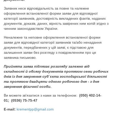
Заявник несе відповідальність за повне та належне
оформлення встановленої форми заяви для відповідної
категорії заявників, достовірність викладених фактів, наданих
документів, доказів, даних, вірність завірених ним копій згідно з
чинним законодавством України.
Неналежне та неповне оформлення встановленої форми
заяви для відповідної категорії заявників та/або ненадання
документів, передбачених у цій заяві, є підставою для
залишення заяви без розгляду з повідомленням про це
заявника письмово.
Прийнята заява підлягає розгляду залежно від
складності й обсягу документів протягом семи робочих
днів із дня звернення суб`єкта господарської діяльності
та протягом двадцяти одного робочого дня - з дня
звернення фізичної особи.
Ви можете зв'язатися з нами за телефоном:
(050) 402-14-
01;
(0536) 75-75-47
E-mail:
krementpp@gmail.com