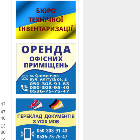
-47
-47
-40
-13
-80
-10