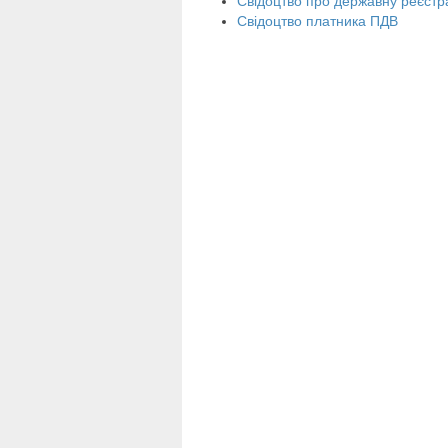
Свідоцтво про державну реєстр
Свідоцтво платника ПДВ