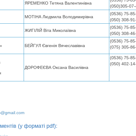
ЯРЕМЕНКО Тетяна Валентинівна
(050)305-07-
(0536) 75-85
МОТІНА Людмила Володимирівна
(050) 308-91
(0536) 75-85
ЖИГІЛІЙ Віта Миколаївна
(050) 308-46
(0536) 75-8
ї»
БЕЙГУЛ Євгенія Вячеславівна
(075) 305-86
(0536) 75-85
з
(050) 402-14
ДОРОФЕЄВА Оксана Василівна
н
p@gmail.com
ментів (у форматі pdf):