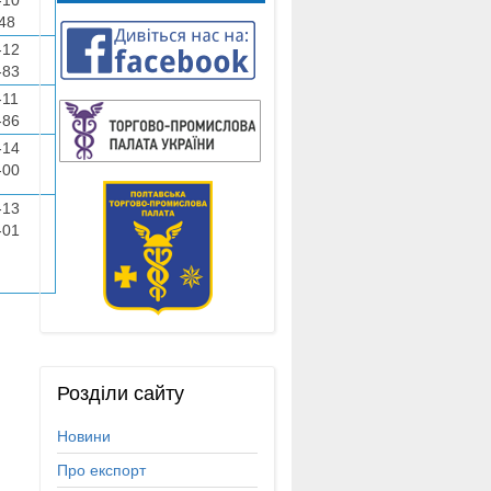
48
-12
-83
-11
-86
5-14
-00
-13
-01
Розділи
сайту
Новини
Про експорт