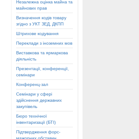
Незалежна оцінка майна та
майнових прав
Визначення кодів товару
згідно з УКТ ЗЕД, ДКПП
Штрихове кодування
Переклади з іноземних мов
Виставкова та ярмаркова
діяльність
Презентації, конференції,
семінари
Конференц-зал
Семінари у сфері
здійснення державних
закупівель
Бюро технічної
інвентаризації (БТІ)
Підтвердження форс-
мажорних обставин