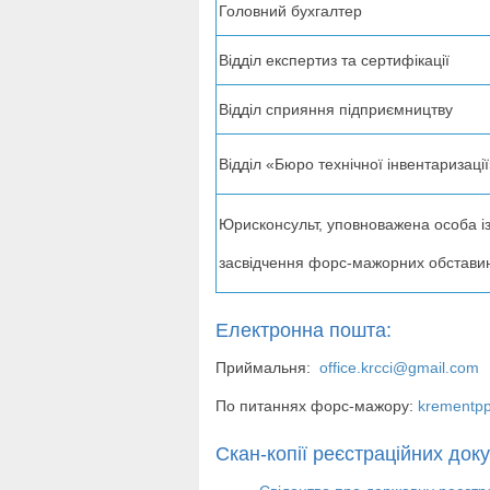
Головний бухгалтер
Відділ експертиз та сертифікації
Відділ сприяння підприємництву
Відділ «Бюро технічної інвентаризаці
Юрисконсульт, уповноважена особа і
засвідчення форс-мажорних обстави
Електронна пошта:
Приймальня:
office.krcci@gmail.com
По питаннях форс-мажору:
krementp
Скан-копії реєстраційних доку