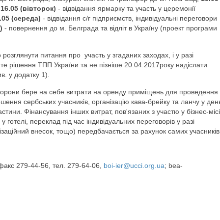
,
16.05 (вівторок)
- вiдвiдання ярмарку та участь у церемонiї
.05 (середа)
- вiдвiдання с/г пiдприємств, iндивiдуальнi переговори
)
- повернення до м. Белграда та вiдлiт в Укpaїнy (проект програми
озглянути питання про участь у згаданих заходах, i у разi
те рiшення ТПП України та не пiзнiше 20.04.2017року надiслати
. у додатку 1).
 сторони бере на себе витрати на оренду примiщень для проведення
шення сербських учасникiв, органiзацiю кава-брейку та ланчу у ден
стини. Фiнансування iнших витрат, пов'язаних з участю у бiзнес-мiсі
у готелi, переклад пiд час iндивiдуальних переговорiв у разi
зацiйний внесок, тощо) передбачається за рахунок самих учасникiв
/факс 279-44-56, тел. 279-64-06,
boi-ier@ucci.org.ua
; bеа-