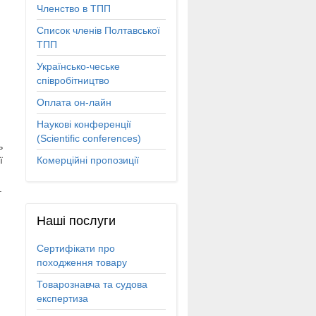
Членство в ТПП
Список членів Полтавської
ТПП
Українсько-чеське
співробітництво
Оплата он-лайн
Наукові конференції
(Scientific conferences)
ь
ї
Комерційні пропозиції
.
Наші
послуги
Сертифікати про
походження товару
Товарознавча та судова
експертиза