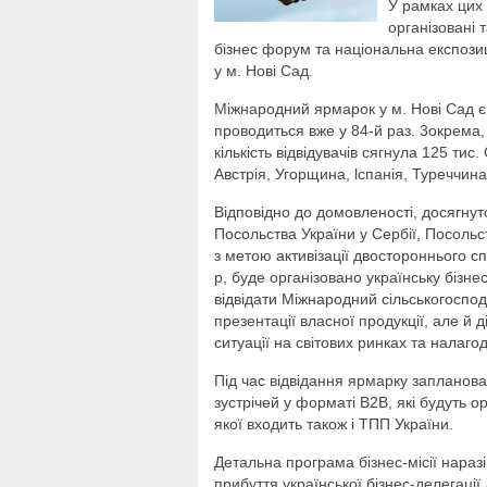
У рамках цих
органiзованi 
бiзнес форум та нацiональна експози
у м. Hoвi Сад.
Мiжнародний ярмарок у м. Hoвi Сад є
проводиться вже у 84-й раз. 3окрема, 
кiлькiсть вiдвiдувачiв сягнула 125 тис
Австрiя, Угорщина, lспанiя, Туреччина
Вiдповiдно до домовленостi, досягнуто
Посольства України у Сербiї, Посольст
з метою активiзацiї двостороннього сп
р, буде органiзовано українську бiзне
вiдвiдати Мiжнародний сiльськогоспо
презентацiї власної продукцiї, але й 
ситуацiї на свiтових ринках та налагод
Пiд час вiдвiдання ярмарку запланов
зустрiчей у форматi В2В, якi будуть 
якої входить також i ТПП України.
Детальна програма бiзнес-мiсії нараз
прибуття української бiзнес-делегацiї