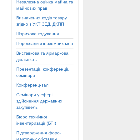
Незалежна оцінка майна та
майнових прав
Визначення кодів товару
згідно з УКТ ЗЕД, ДКПП
Штрихове кодування
Переклади з іноземних мов
Виставкова та ярмаркова
діяльність
Презентації, конференції,
семінари
Конференц-зал
Семінари у сфері
здійснення державних
закупівель
Бюро технічної
інвентаризації (БТІ)
Підтвердження форс-
мажорних обставин