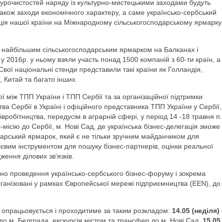
 урочистостей наряду iз культурно-мистецькими заходами будуть
також заходи економiчного характеру, а саме українсько-сербський
цiя нашої країни на Мiжнародному сiльськогосподарському ярмарку
 найбiльшим сiльськогосподарським ярмарком на Балканах i
у 2016р. у ньому взяли участь понад 1500 компанiй з 60-ти країн, а
. Свої нацiональнi стенди представили такі країни як Голландiя,
, Китай та багато iнших.
ї мiж ТПП України i ТПП Сербiї та за органiзацiйної пiдтримки
ва Сербiї в Україні i офiцiйного представника ТПП України у Сербiї,
iвробiтництва, передусiм в аграрнiй сферi, у перiод 14 -18 травня п.
с-мiсiю до Сербiї, м. Hoвi Сад, де українська бiзнес-делегацiя зможе
дарський ярмарок, який є не тiльки зручним майданчиком для
дiєвим інструментом для пошуку бiзнес-партнерiв, оцiнки реальної
ження дiлових зв'язкiв.
ано проведення українсько-сербського бiзнес-форуму i зокрема
органiзованi у рамках Європейської мережi пiдприємництва (EEN), до
i опрацьовується i проходитиме за таким розкладом:
14.05 (недiля)
 до м. Белграда, екскурсiя містом та трансфер до м. Hoвi Сад,
15.05