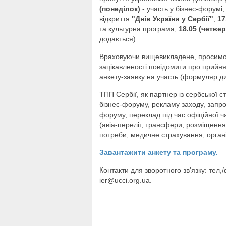
(понедiлок)
- участь у бiзнес-форумi
вiдкриття
"Днів України у Сербiї"
,
17
та культурна програма,
18.05 (четвер
додається).
Враховуючи вищевикладене, просимо р
зацiкавленостi повiдомити про прийня
анкету-заявку на участь (формуляр див
ТПП Сербії, як партнер iз сербської
бiзнес-форуму, рекламу заходу, запро
форуму, переклад пiд час офiцiйної ча
(авіа-перелiт, трансфери, розмiщення 
потреби, медичне страхування, органi
Завантажити анкету та програму.
Контакти для зворотного зв'язку: тел,
iеr@uссi.оrg.ua.