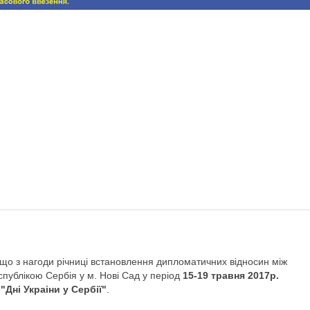
що з нагоди рiчницi встановлення дипломатичних вiдносин мiж
спублiкою Сербiя у м. Hoвi Сад у перiод
15-19 травня 2017р.
"Днi Украiни у Сербiї"
.