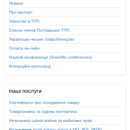
Новини
Про експорт
Членство в ТПП
Список членів Полтавської ТПП
Українсько-чеське співробітництво
Оплата он-лайн
Наукові конференції (Scientific conferences)
Комерційні пропозиції
Наші
послуги
Сертифікати про походження товару
Товарознавча та судова експертиза
Незалежна оцінка майна та майнових прав
Визначення кодів товару згідно з УКТ ЗЕД, ДКПП