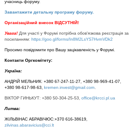
учасниць форуму.
Завантажити детальну програму форуму.
Організаційний внесок ВІДСУТНІЙ!
Увага!
Для участі у Форумі потрібна обов'язкова реєстрація за
посиланням:
https://goo.gl/forms/In8M2LsYS7HvmVDk2
Просимо повідомити про Вашу зацікавленість у Форумі.
Контакти Оргкомітету:
Україна:
АНДРІЙ МЕЛЬНИК: +380 67-247-11-27, +380 98-969-41-07,
+380 98-617-98-63,
kremen.invest@gmail.com
.
ВІКТОР ГИНЬКУТ: +380 50-304-25-53,
office@krcci.pl.ua
Литва:
ЖІЛЬВІНАС АБРАВІЧЮС:+370 616-38619,
zilvinas.abaravicius@cci.lt