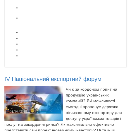
IV Національний експортний форум
Чи є за кордоном попит на
продукцію українських
компаній? Які можливості
сьогодні пропонує держава
вітчизняному експортеру для
доступу українських товарів і
послуг на закордонні ринки? Як максимально ефективно
представити свій проект іноземному інвестору? Ці та інші