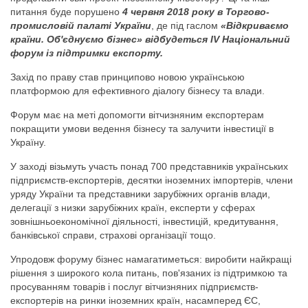
питання буде порушено
4 червня 2018 року в Торгово-
промисловій палаті України
, де під гаслом
«Відкриваємо
країни. Об'єднуємо бізнес» відбудеться IV Національний
форум із підтримки експорту.
Захід по праву став принципово новою українською
платформою для ефективного діалогу бізнесу та влади.
Форум має на меті допомогти вітчизняним експортерам
покращити умови ведення бізнесу та залучити інвестиції в
Україну.
У заході візьмуть участь понад 700 представників українських
підприємств-експортерів, десятки іноземних імпортерів, члени
уряду України та представники зарубіжних органів влади,
делегації з низки зарубіжних країн, експерти у сферах
зовнішньоекономічної діяльності, інвестицій, кредитування,
банківської справи, страхові організації тощо.
Упродовж форуму бізнес намагатиметься: виробити найкращі
рішення з широкого кола питань, пов'язаних із підтримкою та
просуванням товарів і послуг вітчизняних підприємств-
експортерів на ринки іноземних країн, насамперед ЄС,