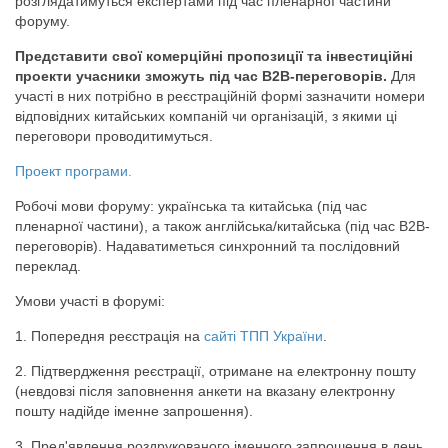
розглядатимуться експертами під час пленарної частини
форуму.
Представити свої комерційні пропозиції та інвестиційні
проекти учасники зможуть під час В2В-переговорів.
Для
участі в них потрібно в реєстраційній формі зазначити номери
відповідних китайських компаній чи організацій, з якими ці
переговори проводитимуться.
Проект програми.
Робочі мови форуму: українська та китайська (під час
пленарної частини), а також англійська/китайська (під час В2В-
переговорів). Надаватиметься синхронний та послідовний
переклад.
Умови участі в форумі:
1. Попередня реєстрація на
сайті ТПП України
.
2. Підтвердження реєстрації, отримане на електронну пошту
(невдовзі після заповнення анкети на вказану електронну
пошту надійде іменне запрошення).
3. Пред'явлення роздрукованого іменного запрошення в день