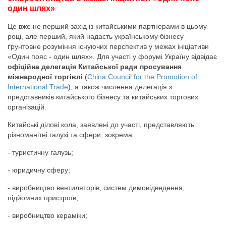
один шлях»
Це вже не перший захід із китайськими партнерами в цьому
році, але перший, який надасть українському бізнесу
ґрунтовне розуміння існуючих перспектив у межах ініціативи
«Один пояс - один шлях». Для участі у форумі Україну відвідає
офіційна делегація Китайської ради просування
міжнародної торгівлі
(
China Council for the Promotion of
International Trade
), а також численна делегація з
представників китайського бізнесу та китайських торгових
організацій.
Китайські ділові кола, заявлені до участі, представляють
різноманітні галузі та сфери, зокрема:
- туристичну галузь;
- юридичну сферу;
- виробництво вентиляторів, систем димовідведення,
підйомних пристроїв;
- виробництво кераміки;