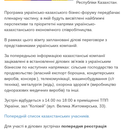
Республіки Казахстан.
Програма українсько-казахського бізнес-форуму передбачає
пленарну частину, в якій будуть висвітлені найближчі
перспективи та пріоритетні напрями українсько-
казахстанського економічного співробітництва.
В рамках цього візиту заплановані ділові переговори з
представниками українських компаній.
За попередньою інформацією казахстанські компанії
зацікавлені в встановленні ділових зв’язків з українським
бізнесом по наступних напрямках: сільське господарство та
продовольство (власний експорт борошна, кондитерських
виробів, консерв ), телекомунікації, машинобудування (с/г
техніка), металургія (мідь), охорона здоров'я (виробництво
одноразових медичних виробів) та інші.
Зустріч відбудеться з 14.00 по 18:00 в приміщенні ТПП
України, зал "Колізей" (вул. Велика Житомирська, 33).
Попередній список казахстанських учасників.
Для участі в ділових зустрічах
попередня реєстрація