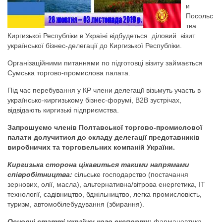
и
Посольс
тва
Киргизької Республіки в Україні відбудеться діловий візит
української бізнес-делегації до Киргизької Республіки.
Організаційними питаннями по підготовці візиту займається
Сумська торгово-промислова палата.
Під час перебування у КР члени делегації візьмуть участь в
українсько-киргизькому бізнес-форумі, В2В зустрічах,
відвідають киргизькі підприємства.
Запрошуємо членів Полтавської торгово-промислової
палати долучитися до складу делегації представників
виробничих та торговельних компаній України.
Киргизька сторона цікавиться такими напрямами
співробітництва:
сільське господарство (постачання
зернових, олії, масла), альтернативна/вітрова енергетика, IT
технології, садівництво, бджільництво, легка промисловість,
туризм, автомобілебудування (збирання).
Основні статті українського експорту:
фармацевтика,