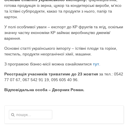
готова продукція iз зерна, цукор та кондитерські вироби, м'ясо
та їстівні субпродукти, какао та продукти з нього, папір та
картон.
У полі особливої уваги – експорт до КР фруктів та ягід, оскільки
значну частку економіки КР займає виробництво джемів/
варення.
Основні статті українського імпорту – їстівні плоди та горіхи,
текстиль, продукти неорганічної xiмiї, машини.
З програмою бізнес-місії можна ознайомитися
тут
.
Реєстрація учасників триватиме до 23 жовтня
за тел.: 0542
77 07 67, 067 542 91 19, 095 605 40 96.
Відповідальна особа – Дворник Роман.