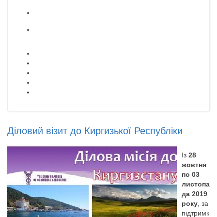
Діловий візит до Киргизької Республіки
Із
28
жовтня
по 03
листопа
да 2019
року
, за
підтримк