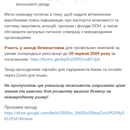
японського уряду.
Мета семінару полягає в тому, щоб надати вітчизняним
виробникам повну інформацію про експортні можливості та
систему закупівель агенцій, програм і фондів ООН, а також
обговорити актуальні питання співпраці з міжнародними
організаціями.
Участь у заході безкоштовна
для профільних компаній за
умови попередньої реєстрації до
10 червня 2024 року
за
посиланням:
https://forms.gle/ikpDr2iDPGmsBTJp6
Захід проходитиме офлайн для підприємств Києва та онлайн
через Zoom для інших.
Не пропустіть цю унікальну можливість отримати цінні
знання та навички для розвитку вашого бізнесу на
міжнародному ринку!
Програма заходу
https://drive.google.com/file/d/1R95m_0N0DuORbqIZmUPGP9yS
611PxFrM/view