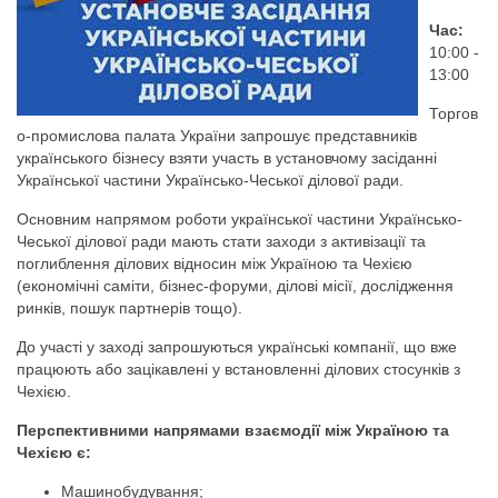
Час:
10:00 -
13:00
Торгов
о-промислова палата України запрошує представників
українського бізнесу взяти участь в установчому засіданні
Української частини Українсько-Чеської ділової ради.
Основним напрямом роботи української частини Українсько-
Чеської ділової ради мають стати заходи з активізації та
поглиблення ділових відносин між Україною та Чехією
(економічні саміти, бізнес-форуми, ділові місії, дослідження
ринків, пошук партнерів тощо).
До участі у заході запрошуються українські компанії, що вже
працюють або зацікавлені у встановленні ділових стосунків з
Чехією.
Перспективними напрямами взаємодії між Україною та
Чехією є:
Машинобудування;