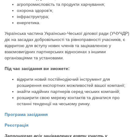
агропромисловість та продукти харчування;
охорона здоров’я;
інфраструктура;
енергетика.
Українська частина Українсько-Чеської ділової ради (УЧУЧДР)
діє на засадах добровільності та рівноправності учасників, є
відкритою для вступу нових членів та зацікавленою у
взаємовигідних партнерських відносинах з іншими
організаціями та установами.
Під час засідання ви зможете:
відкрити новий постійнодіючий інструмент для
розширення експортних можливостей вашої компанії;
знайти надійних партнерів серед чеських компаній;
розширити свою мережу контактів та дізнатися про
останні тенденції на чеському ринку.
Програма засідання
Реєстрація
Запрошуємо всіх зацікавлених взяти участь у