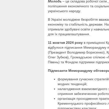
Молодь
– це складова робочої сили, 
поліпшення економічного та соціальн
українського народу.
В Україні молодіжне безробіття вважа
економіку та стабільність держави. На
отримали здобувачі освіти у навчаль
для їх працевлаштування.
11 жовтня 2024 року
в приміщенні Кр
відбулося підписання Меморандуму п
(Президент Володимир Борисенко), К
Олег Зубков), Громадською спілкою «
Півень) та Фондом підтримки підприє
Підписанти Меморандуму обговорил
формування сучасних стратегій 
модних тенденцій;
налагодження взаємовигідного 
сприяння забезпеченню роботод
організація проходження практ
Кременчуцького професійного л
підприємствах кластера;