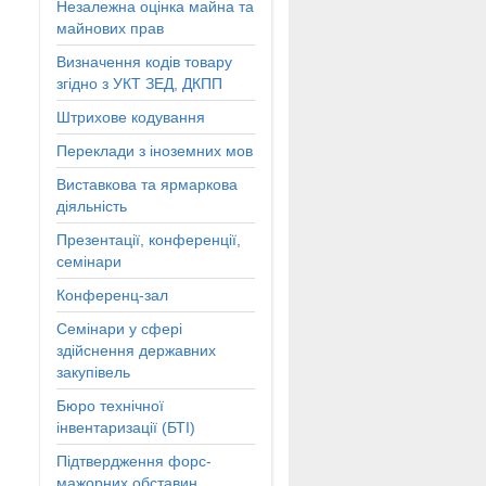
Незалежна оцінка майна та
майнових прав
Визначення кодів товару
згідно з УКТ ЗЕД, ДКПП
Штрихове кодування
Переклади з іноземних мов
Виставкова та ярмаркова
діяльність
Презентації, конференції,
семінари
Конференц-зал
Семінари у сфері
здійснення державних
закупівель
Бюро технічної
інвентаризації (БТІ)
Підтвердження форс-
мажорних обставин