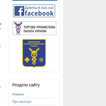
і
ю
ю
Розділи
сайту
ю
Новини
Про експорт