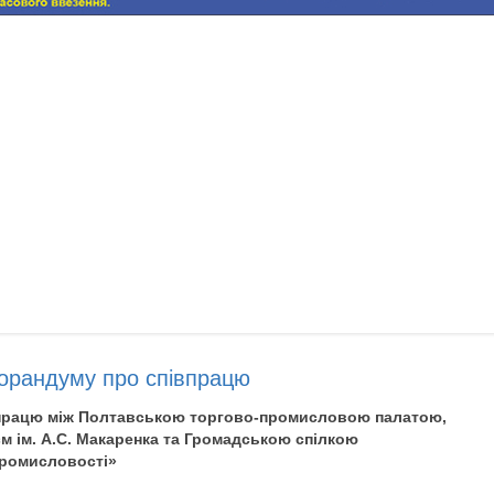
орандуму про співпрацю
впрацю між Полтавською торгово-промисловою палатою,
 ім. А.С. Макаренка та Громадською спілкою
промисловості»