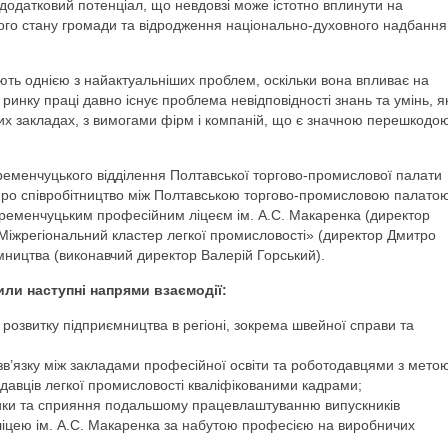
додатковий потенціал, що невдовзі може істотно вплинути на
ого стану громади та відродження національно-духовного надбання
ють однією з найактуальніших проблем, оскільки вона впливає на
 ринку праці давно існує проблема невідповідності знань та умінь, як
них закладах, з вимогами фірм і компаній, що є значною перешкодо
еменчуцького відділення Полтавської торгово-промислової палати
ро співробітництво між Полтавською торгово-промисловою палато
ременчуцьким професійним ліцеєм ім. А.С. Макаренка (директор
Міжрегіональний кластер легкої промисловості» (директор Дмитро
мництва (виконавчий директор Валерій Горський).
и наступні напрями взаємодії:
розвитку підприємництва в регіоні, зокрема швейної справи та
зв’язку між закладами професійної освіти та роботодавцями з мето
авців легкої промисловості кваліфікованими кадрами;
ики та сприяння подальшому працевлаштуванню випускників
іцею ім. А.С. Макаренка за набутою професією на виробничих