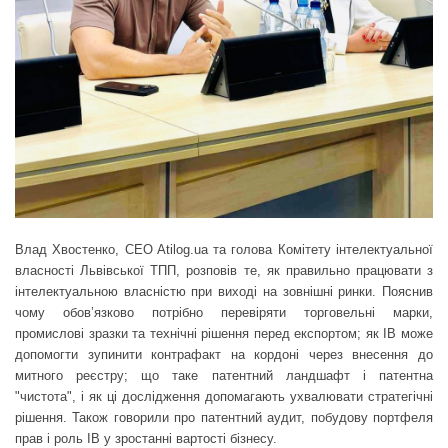
Влад Хвостенко, CEO Atilog.ua та голова Комітету інтелектуальної
власності Львівської ТПП, розповів те, як правильно працювати з
інтелектуальною власністю при виході на зовнішні ринки. Пояснив
чому обов’язково потрібно перевіряти торговельні марки,
промислові зразки та технічні рішення перед експортом; як ІВ може
допомогти зупинити контрафакт на кордоні через внесення до
митного реєстру; що таке патентний ландшафт і патентна
"чистота", і як ці дослідження допомагають ухвалювати стратегічні
рішення. Також говорили про патентний аудит, побудову портфеля
прав і роль ІВ у зростанні вартості бізнесу.