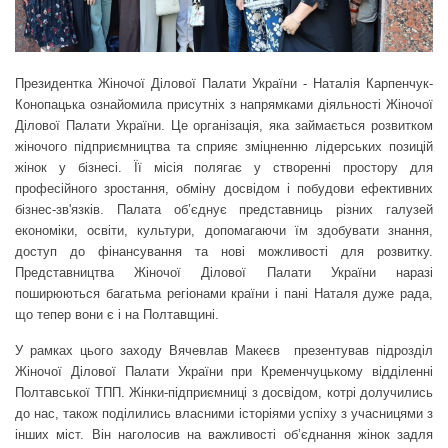
Президентка Жіночої Ділової Палати України - Наталія Карпенчук-
Конопацька ознайомила присутніх з напрямками діяльності Жіночої
Ділової Палати України. Це організація, яка займається розвитком
жіночого підприємництва та сприяє зміцненню лідерських позицій
жінок у бізнесі. Її місія полягає у створенні простору для
професійного зростання, обміну досвідом і побудови ефективних
бізнес-зв'язків. Палата об’єднує представниць різних галузей
економіки, освіти, культури, допомагаючи їм здобувати знання,
доступ до фінансування та нові можливості для розвитку.
Представництва Жіночої Ділової Палати України наразі
поширюються багатьма регіонами країни і пані Наталя дуже рада,
що тепер вони є і на Полтавщині.
У рамках цього заходу Вячевлав Макеєв презентував підрозділ
Жіночої Ділової Палати України при Кременчуцькому відділенні
Полтавської ТПП. Жінки-підприємниці з досвідом, котрі долучились
до нас, також поділились власними історіями успіху з учасницями з
інших міст. Він наголосив на важливості об’єднання жінок задля