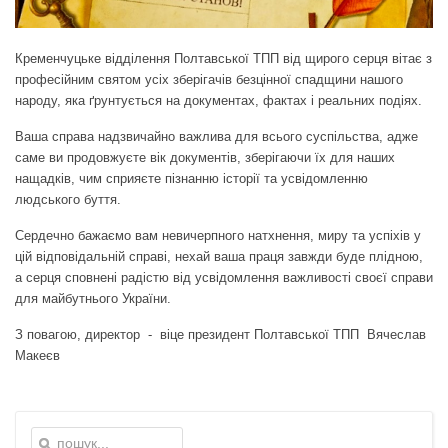
Кременчуцьке відділення Полтавської ТПП від щирого серця вітає з
професійним святом усіх зберігачів безцінної спадщини нашого
народу, яка ґрунтується на документах, фактах і реальних подіях.
Ваша справа надзвичайно важлива для всього суспільства, адже
саме ви продовжуєте вік документів, зберігаючи їх для наших
нащадків, чим сприяєте пізнанню історії та усвідомленню
людського буття.
Сердечно бажаємо вам невичерпного натхнення, миру та успіхів у
цій відповідальній справі, нехай ваша праця завжди буде плідною,
а серця сповнені радістю від усвідомлення важливості своєї справи
для майбутнього України.
З повагою, директор - віце президент Полтавської ТПП Вячеслав
Макеєв