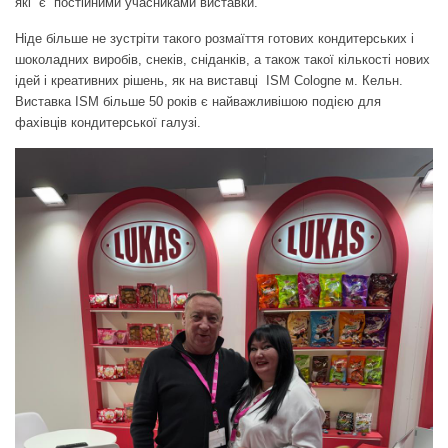
які є постійними учасниками виставки.
Ніде більше не зустріти такого розмаїття готових кондитерських і
шоколадних виробів, снеків, сніданків, а також такої кількості нових
ідей і креативних рішень, як на виставці ISM Сologne м. Кельн.
Виставка ISM більше 50 років є найважливішою подією для
фахівців кондитерської галузі.