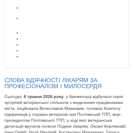
СЛОВА ВДЯЧНОСТІ ЛІКАРЯМ ЗА
ПРОФЕСІОНАЛІЗМ І МИЛОСЕРДЯ
Сьогодні,
6 травня 2026 року
, у Кременчуці відбулася серія
зустрічей ветеранської спільноти з медичними працівниками
міста, ініційована Вячеславом Макеєвим, головою Комітету
підприємців у справах ветеранів при Полтавській ТПП, віце-
президентом Полтавської ТПП, у ході якої ветеранська
делегація вручила почесні Подяки лікарям:
Оксані Корляковій
,
Ірині Онікій, Надії Нікуліній, Костянтину Мананенку, Тарасу