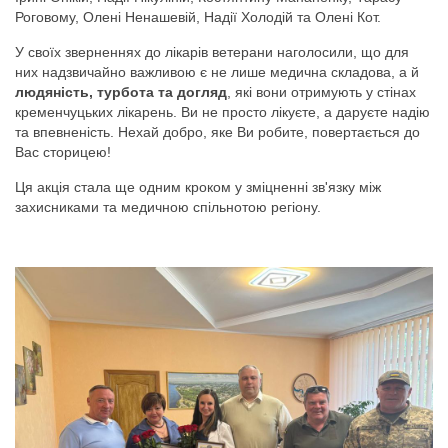
Роговому, Олені Ненашевій, Надії Холодій та Олені Кот.
У своїх зверненнях до лікарів ветерани наголосили, що для
них надзвичайно важливою є не лише медична складова, а й
людяність, турбота та догляд
, які вони отримують у стінах
кременчуцьких лікарень. Ви не просто лікуєте, а даруєте надію
та впевненість. Нехай добро, яке Ви робите, повертається до
Вас сторицею!
Ця акція стала ще одним кроком у зміцненні зв'язку між
захисниками та медичною спільнотою регіону.