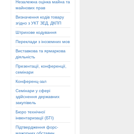
Незалежна оцінка майна та
майнових прав
Визначення кодів товару
згідно з УКТ ЗЕД, ДКПП
Штрихове кодування
Переклади з іноземних мов
Виставкова та ярмаркова
діяльність
Презентації, конференції,
семінари
Конференц-зал
Семінари у сфері
здійснення державних
закупівель
Бюро технічної
інвентаризації (БТІ)
Підтвердження форс-
мажорних обставин