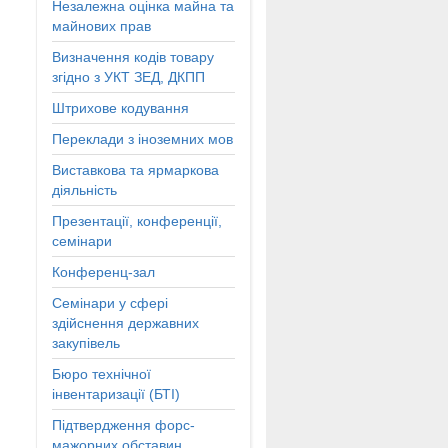
Незалежна оцінка майна та
майнових прав
Визначення кодів товару
згідно з УКТ ЗЕД, ДКПП
Штрихове кодування
Переклади з іноземних мов
Виставкова та ярмаркова
діяльність
Презентації, конференції,
семінари
Конференц-зал
Семінари у сфері
здійснення державних
закупівель
Бюро технічної
інвентаризації (БТІ)
Підтвердження форс-
мажорних обставин