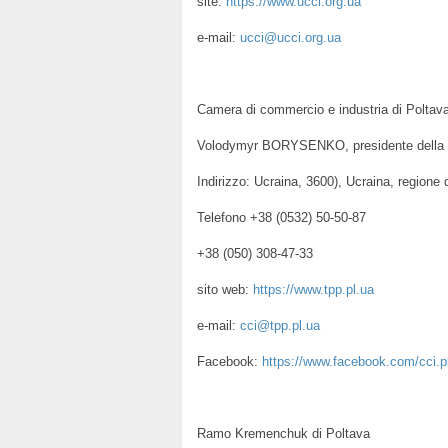
site:
https://www.ucci.org.ua
e-mail:
ucci@ucci.org.ua
Camera di commercio e industria di Poltav
Volodymyr BORYSENKO, presidente della C
Indirizzo: Ucraina, 3600), Ucraina, regione 
Telefono +38 (0532) 50-50-87
+38 (050) 308-47-33
sito web:
https://www.tpp.pl.ua
e-mail:
cci@tpp.pl.ua
Facebook:
https://www.facebook.com/cci.p
Ramo Kremenchuk di Poltava