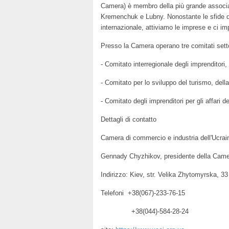
Camera) è membro della più grande associazio
Kremenchuk e Lubny. Nonostante le sfide dell
internazionale, attiviamo le imprese e ci i
Presso la Camera operano tre comitati setto
- Comitato interregionale degli imprenditori,
- Comitato per lo sviluppo del turismo, della
- Comitato degli imprenditori per gli affari de
Dettagli di contatto
Camera di commercio e industria dell'Ucrai
Gennady Chyzhikov, presidente della Camer
Indirizzo: Kiev, str. Velika Zhytomyrska, 33
Telefoni +38(067)-233-76-15
+38(044)-584-28-24