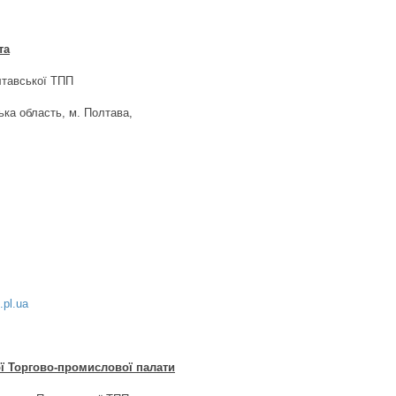
та
тавської ТПП
ька область, м. Полтава,
.pl.ua
ї Торгово-промислової палати