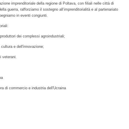
ne imprenditoriale della regione di Poltava, con filiali nelle città di
a guerra, rafforziamo il sostegno all’imprenditorialità e al partenariato
mpegniamo in eventi congiunti.
riali:
 produttori dei complessi agroindustriali;
 cultura e dell'innovazione;
i veterani.
na
a di commercio e industria dell'Ucraina