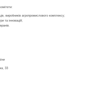
комітети:
ців, виробників агропромислового комплексу;
ри та інновацій;
еранів.
їни
ка, 33