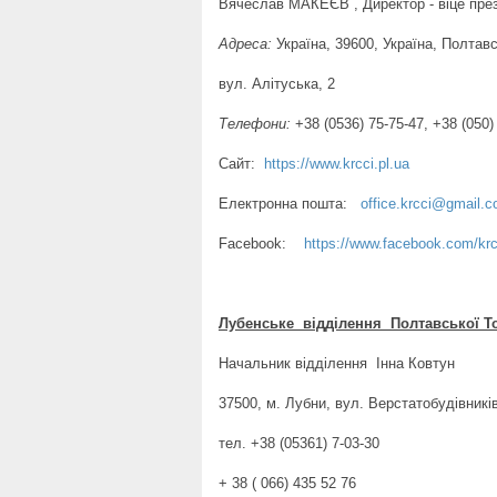
Вячеслав МАКЕЄВ , Директор - віце пре
Адреса:
Україна, 39600, Україна, Полтав
вул. Алітуська, 2
Телефони:
+38 (0536) 75-75-47, +38 (050)
Сайт:
https://www.krcci.pl.ua
Електронна пошта:
office.krcci@gmail.
Facebook:
https://www.facebook.com/krc
Лубенське відділення
Полтавської Т
Начальник відділення Інна Ковтун
37500, м. Лубни, вул. Верстатобудівників
тел. +38 (05361) 7-03-30
+ 38 ( 066) 435 52 76