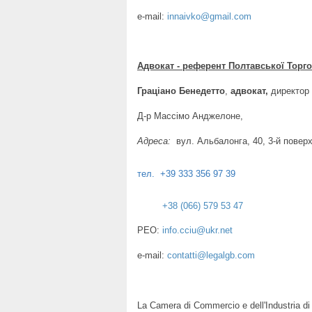
e-mail:
innaivko@gmail.com
Адвокат - референт
Полтавської Торг
Граціано Бенедетто
,
адвокат,
директор
Д-р Массімо Анджелоне,
Адреса:
вул. Альбалонга, 40, 3-й поверх,
тел. +39 333 356 97 39
+38 (066) 579 53 47
PEO:
info.cciu@ukr.net
е-mail:
contatti@legalgb.com
La Camera di Commercio e dell'Industria di 