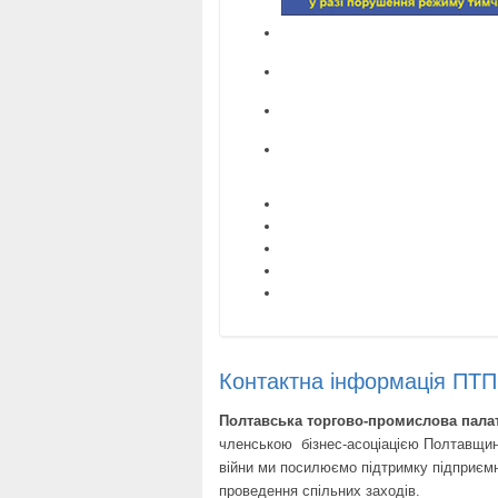
Контактна інформація ПТ
Полтавська торгово-промислова палат
членською бізнес-асоціацією Полтавщини
війни ми посилюємо підтримку підприємн
проведення спільних заходів.