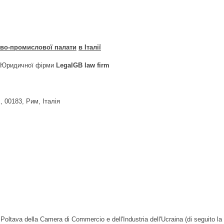
ово-промислової палати
в Італії
 Юридичної фірми
LegalGB law firm
 00183, Рим, Італія
Poltava della Camera di Commercio e dell'Industria dell'Ucraina (di seguito la