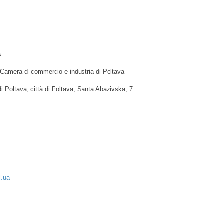
a
amera di commercio e industria di Poltava
di Poltava, città di Poltava, Santa Abazivska, 7
l.ua