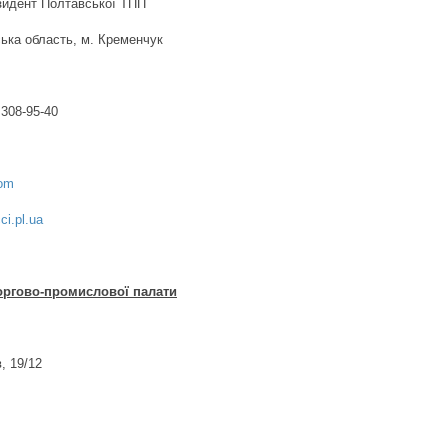
зидент Полтавської ТПП
ська область, м. Кременчук
 308-95-40
com
ci.pl.ua
оргово-промислової палати
, 19/12