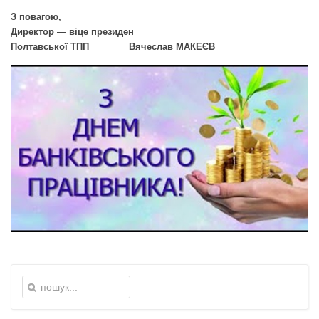
З повагою,
Директор — віце президен
Полтавської ТПП Вячеслав МАКЕЄВ