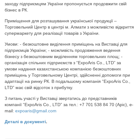
заходу підприємцям України пропонується продовжити свій
бізнес в РК.
Приміщення для розташування української продукції –
Торговельний Центр в центрі м. Алмати з можливістю відкриття
супермаркету для реалізації товарів з України.
Умови: - безкоштовне виділення приміщень на Виставці для
підприємців України; - можливість продовження ведення
бізнесу з безкоштовним виділенням торговельних площ; -
організація спільних підприємств з “ExpoAris Co., LTD” за
умови надання казахстанською компанією безкоштовних
приміщень у Торговельному Центрі, здійсненні допомоги при
адаптації на ринку РК. В подальшому компанія “ExpoAris Co.,
LTD” має свій відсоток з прибутку.
З питань участі у Виставці звертатись до представників
компанії “ExpoAris Co., LTD” за тел.: +7 701 538 84 70 (Аріс), e-
mail:
expoaris@gmail.com
Деталі в документі
.