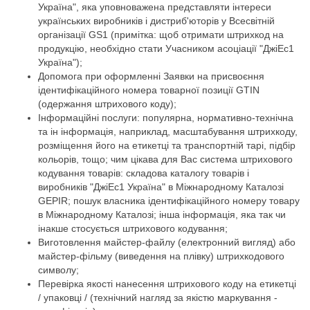
Україна", яка уповноважена представляти інтереси
українських виробників і дистриб'юторів у Всесвітній
організації GS1 (примітка: щоб отримати штрихкод на
продукцію, необхідно стати Учасником асоціації "ДжіЕс1
Україна");
Допомога при оформленні Заявки на присвоєння
ідентифікаційного номера товарної позиції GTIN
(одержання штрихового коду);
Інформаційні послуги: популярна, нормативно-технічна
та ін інформація, наприклад, масштабування штрихкоду,
розміщення його на етикетці та транспортній тарі, підбір
кольорів, тощо; чим цікава для Вас система штрихового
кодування товарів: складова каталогу товарів і
виробників "ДжіЕс1 Україна" в Міжнародному Каталозі
GEPIR; пошук власника ідентифікаційного номеру товару
в Міжнародному Каталозі; інша інформація, яка так чи
інакше стосується штрихового кодування;
Виготовлення майстер-файлу (електронний вигляд) або
майстер-фільму (виведення на плівку) штрихкодового
символу;
Перевірка якості нанесення штрихового коду на етикетці
/ упаковці / (технічний нагляд за якістю маркування -