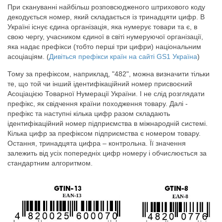
При скануванні найбільш розповсюдженого штрихового коду
декодується номер, який складається із тринадцяти цифр. В
Україні існує єдина організація, яка нумерує товари та є, в
свою чергу, учасником єдиної в світі нумеруючої організації,
яка надає префікси (тобто перші три цифри) національним
асоціаціям. (
Дивіться префікси країн на сайті GS1 Україна
)
Тому за префіксом, наприклад, "482", можна визначити тільки
те, що той чи інший ідентифікаційний номер присвоєний
Асоціацією Товарної Нумерації України. І не слід розглядати
префікс, як свідчення країни походження товару. Далі -
префікс та наступні кілька цифр разом складають
ідентифікаційний номер підприємства в міжнародній системі.
Кілька цифр за префіксом підприємства є номером товару.
Остання, тринадцята цифра – контрольна. Її значення
залежить від усіх попередніх цифр номеру і обчислюється за
стандартним алгоритмом.