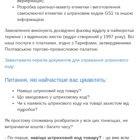
верифікація);
Розробка оригінал-макету етикетки і виготовлення
самоклеючої етикетки з штриховим кодом GS1 та іншою
інформацією.
Замовлення виконують досвідчені фахівці відділу в найкоротші
терміни і з відмінною якістю (відділ створений у 1997 року). Всі
наші послуги є платними, згідно з Тарифами, затвердженими
Полтавською торгово-промисловою палатою.
Завантажити перелік документів для отримання штрихового
коду.
Питання, які найчастіше вас цікавлять:
Навіщо штриховий код товару?
Що закодовано у штриховому коді?
Чи є наявність штрихового коду на товарі захистом від
підробок?
Як простому споживачу розібратися у всіх цих тонкощах, не
витрачаючи коштів і багато часу?
- По-перше,
навіщо штриховий код товару?
- це вже всім