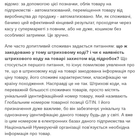
відомо: за допомогою цієї позначки, облік товару на
підприємстві - автоматизований, переміщення товару від
виробництва до продажу - автоматизовано. Ми, як споживачі,
бачимо цей ефективний кінцевий результат, проходячи через
касу у супермаркеті з повним, або не дуже, кошиком без
особливої затримки. Це зручно.
Але часто допитливий споживач задається питанням:
що ж
закодовано у тому штриховому коді? і чи є наявність
штрихового коду на товарі захистом від підробок?
Що
стосується першого питання, то існує помилкове уявлення про
те, що в штриховому коді на товарі закодована інформація про
ціну товару, його споживчі характеристики, класифікацію чи
країну походження. Насправді це не так. Штрихові коди, на
переважній більшості споживчих товарів, просто містять
унікальний ідентифікаційний номер товару, який називають
Глобальним номером товарної позиції GTIN. І його
призначення дуже важливе, бо він забезпечує унікальну та
однозначну ідентифікацію даного товару будь-де у світі. А вже
із цим номером в електронних базах даного підприємства чи
Національній Нумеруючій організації пов’язується необхідна
інформація про товар.