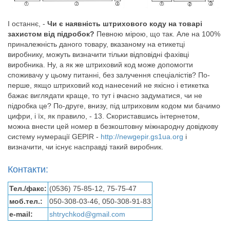
І останнє, -
Чи є наявність штрихового коду на товарі
захистом від підробок?
Певною мірою, що так. Але на 100%
приналежність даного товару, вказаному на етикетці
виробнику, можуть визначити тільки відповідні фахівці
виробника. Ну, а як же штриховий код може допомогти
споживачу у цьому питанні, без залучення спеціалістів? По-
перше, якщо штриховий код нанесений не якісно і етикетка
бажає виглядати краще, то тут і вчасно задуматися, чи не
підробка це? По-друге, внизу, під штриховим кодом ми бачимо
цифри, і їх, як правило, - 13. Скориставшись інтернетом,
можна внести цей номер в безкоштовну міжнародну довідкову
систему нумерації GEPIR -
http://newgepir.gs1ua.org
і
визначити, чи існує насправді такий виробник.
Контакти:
Тел./факс:
(0536) 75-85-12, 75-75-47
моб.тел.:
050-308-03-46, 050-308-91-83
e-mail:
shtrychkod@gmail.com