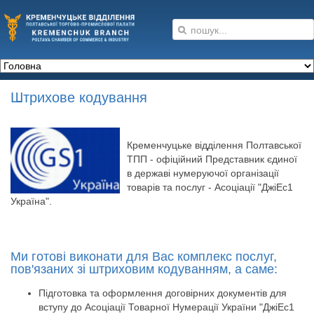
Штрихове кодування
Кременчуцьке відділення Полтавської
ТПП - офіційний Представник єдиної
в державі нумеруючої організації
товарів та послуг - Асоціації "ДжіЕс1
Україна".
Ми готові виконати для Вас комплекс послуг,
пов'язаних зі штриховим кодуванням, а саме:
Підготовка та оформлення договірних документів для
вступу до Асоціації Товарної Нумерації України "ДжіЕс1