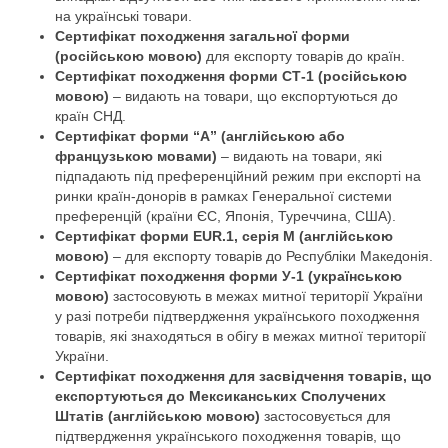
на українські товари.
Сертифікат походження загальної форми
(російською мовою)
для експорту товарів до країн.
Сертифікат походження форми СТ-1 (російською
мовою)
– видають на товари, що експортуються до
країн СНД.
Сертифікат форми “А” (англійською або
французькою мовами)
– видають на товари, які
підпадають під преференційний режим при експорті на
ринки країн-донорів в рамках Генеральної системи
преференцій (країни ЄС, Японія, Туреччина, США).
Сертифікат форми EUR.1, серія М (англійською
мовою)
– для експорту товарів до Республіки Македонія.
Сертифікат походження форми У-1 (українською
мовою)
застосовують в межах митної території України
у разі потреби підтвердження українського походження
товарів, які знаходяться в обігу в межах митної території
України.
Сертифікат походження для засвідчення товарів, що
експортуються до Мексиканських Сполучених
Штатів (англійською мовою)
застосовується для
підтвердження українського походження товарів, що