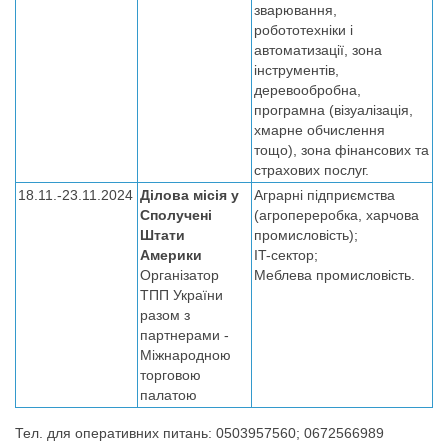
зварювання,
робототехніки і
автоматизації, зона
інструментів,
деревообробна,
програмна (візуалізація,
хмарне обчислення
тощо), зона фінансових та
страхових послуг.
18.11.-23.11.2024
Ділова місія у
Аграрні підприємства
Сполучені
(агропереробка, харчова
Штати
промисловість);
Америки
IT-сектор;
Організатор
Меблева промисловість.
ТПП України
разом з
партнерами -
Міжнародною
торговою
палатою
Тел. для оперативних питань: 0503957560; 0672566989