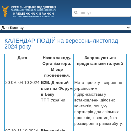
КАЛЕНДАР ПОДІЙ на вересень-листопад
2024 року
Дата
Назва заходу.
Запрошуються
Організатори.
представники галузей
Місце
проведення.
30.09.-04.10.2024
B2B. Діловий
Мета проєкту - сприяння
візит на Форум
українським
в Баку
підприємствам у
ТПП України
встановленні ділових
контактів, пошуку
партнерів для спільних
проектів, інвестицій та
розширення ринків збуту.
07.10-11.10.2024
Бізнес місія