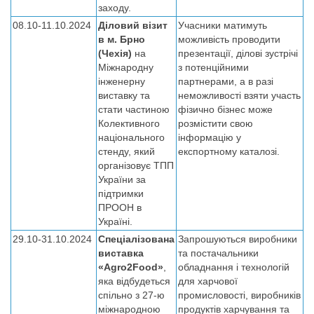
заходу.
08.10-11.10.2024
Діловий візит
Учасники матимуть
в м. Брно
можливість проводити
(Чехія)
на
презентації, ділові зустрічі
Міжнародну
з потенційними
інженерну
партнерами, а в разі
виставку та
неможливості взяти участь
стати частиною
фізично бізнес може
Колективного
розмістити свою
національного
інформацію у
стенду, який
експортному каталозі.
організовує ТПП
України за
підтримки
ПРООН в
Україні.
29.10-31.10.2024
Спеціалізована
Запрошуються виробники
виставка
та постачальники
«Agro2Food»
,
обладнання і технологій
яка відбудеться
для харчової
спільно з 27-ю
промисловості, виробників
міжнародною
продуктів харчування та