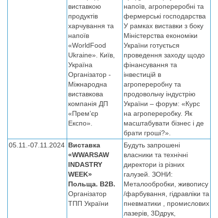
виставкою
напоїв, агропереробні та
продуктів
фермерські господарства
харчування та
У рамках виставки з боку
напоїв
Міністерства економіки
«WorldFood
України готується
Ukraine». Київ,
проведення заходу щодо
Україна
фінансування та
Організатор -
інвестицій в
Міжнародна
агропереробну та
виставкова
продовольчу індустрію
компанія ДП
України – форум: «Курс
«Прем’єр
на агропереробку. Як
Експо».
масштабувати бізнес і де
брати гроші?».
05.11.-07.11.2024
Виставка
Будуть запрошені
«WWARSAW
власники та технічні
INDASTRY
директори із різних
WEEK»
галузей. ЗОНИ:
Польща. B2B.
Металообробки, живопису
Організатор
/фарбування, гідравліки та
ТПП України
пневматики , промислових
лазерів, 3Dдрук,