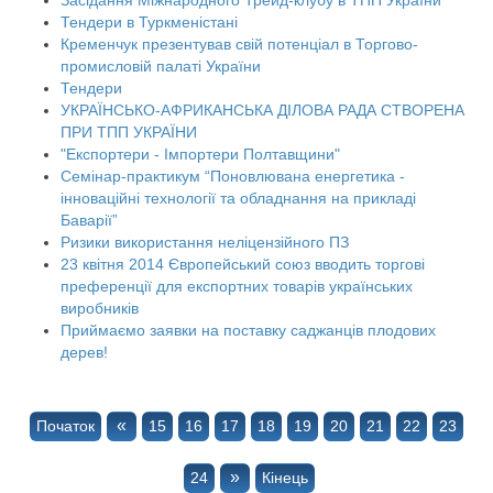
Тендери в Туркменістані
Кременчук презентував свій потенціал в Торгово-
промисловій палаті України
Тендери
УКРАЇНСЬКО-АФРИКАНСЬКА ДІЛОВА РАДА СТВОРЕНА
ПРИ ТПП УКРАЇНИ
"Експортери - Імпортери Полтавщини"
Семінар-практикум “Поновлювана енергетика -
інноваційні технології та обладнання на прикладі
Баварії”
Ризики використання неліцензійного ПЗ
23 квітня 2014 Європейський союз вводить торгові
преференції для експортних товарів українських
виробників
Приймаємо заявки на поставку саджанців плодових
дерев!
«
Початок
15
16
17
18
19
20
21
22
23
»
24
Кінець