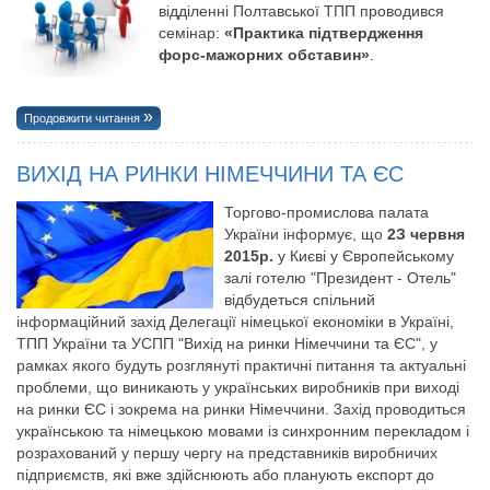
відділенні Полтавської ТПП проводився
семінар:
«Практика підтвердження
форс-мажорних обставин»
.
Продовжити читання
ВИХІД НА РИНКИ НІМЕЧЧИНИ ТА ЄС
Торгово-промислова палата
України інформує, що
2З червня
2015р.
у Києві у Європейському
залі готелю "Президент - Отель"
відбудеться спільний
інформаційний захід Делегації німецької економіки в Україні,
ТПП України та УСПП "Вихід на ринки Німеччини та ЄС", у
рамках якого будуть розглянуті практичні питання та актуальні
проблеми, що виникають у українських виробників при виході
на ринки ЄС i зокрема на ринки Німеччини. 3ахiд проводиться
українською та німецькою мовами із синхронним перекладом i
розрахований у першу чергу на представників виробничих
підприємств, які вже здійснюють або планують експорт до