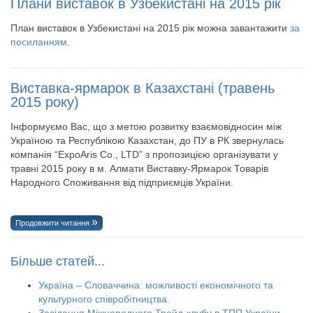
Плани виставок в Узбекистані на 2015 рік
План виставок в Узбекистані на 2015 рік можна завантажити
за
посиланням
.
Виставка-ярмарок в Казахстані (травень
2015 року)
Інформуємо Вас, що з метою розвитку взаємовідносин між
Україною та Республікою Казахстан, до ПУ в РК звернулась
компанія “ExpoAris Co., LTD” з пропозицією організувати у
травні 2015 року в м. Алмати Виставку-Ярмарок Товарів
Народного Споживання від підприємців України.
Продовжити читання
Більше статей...
Україна – Словаччина: можливості економічного та
культурного співробітництва.
Засідання Міжнародного Трейд-клубу в ТПП України