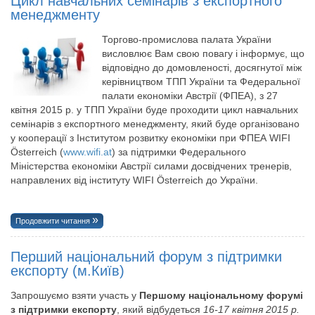
Цикл навчальних семінарів з експортного
менеджменту
Торгово-промислова палата України
висловлює Вам свою повагу і інформує, що
відповідно до домовленості, досягнутої між
керівництвом ТПП України та Федеральної
палати економіки Австрії (ФПЕА), з 27
квітня 2015 р. у ТПП України буде проходити цикл навчальних
семінарів з експортного менеджменту, який буде організовано
у кооперації з Інститутом розвитку економіки при ФПЕА WIFI
Österreich (
www.wifi.at
) за підтримки Федерального
Міністерства економіки Австрії силами досвідчених тренерів,
направлених від інституту WIFI Österreich до України.
Продовжити читання
Перший національний форум з підтримки
експорту (м.Київ)
Запрошуємо взяти участь у
Першому національному форумі
з підтримки експорту
, який відбудеться
16-17 квітня 2015 р.