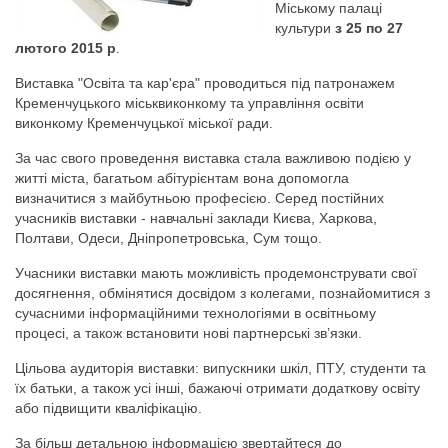
Міському палаці
культури
з 25 по 27
лютого 2015 р
.
Виставка "Освіта та кар'єра" проводиться під патронажем
Кременчуцького міськвиконкому та управління освіти
виконкому Кременчуцької міської ради.
За час свого проведення виставка стала важливою подією у
житті міста, багатьом абітурієнтам вона допомогла
визначитися з майбутньою професією. Серед постійних
учасників виставки - навчальні заклади Києва, Харкова,
Полтави, Одеси, Дніпропетровська, Сум тощо.
Учасники виставки мають можливість продемонструвати свої
досягнення, обмінятися досвідом з колегами, познайомитися з
сучасними інформаційними технологіями в освітньому
процесі, а також встановити нові партнерські зв’язки.
Цільова аудиторія виставки: випускники шкіл, ПТУ, студенти та
їх батьки, а також усі інші, бажаючі отримати додаткову освіту
або підвищити кваліфікацію.
За більш детальною інформацією звертайтеся до