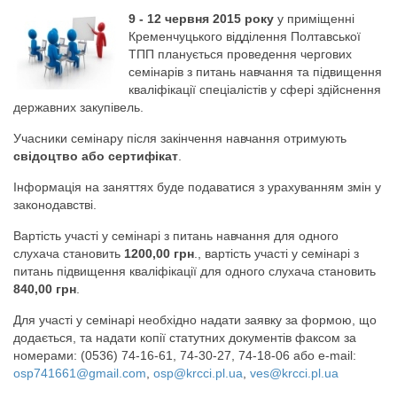
9 - 12 червня 2015 року
у приміщенні
Кременчуцького відділення Полтавської
ТПП планується проведення чергових
семінарів з питань навчання та підвищення
кваліфікації спеціалістів у сфері здійснення
державних закупівель.
Учасники семінару після закінчення навчання отримують
свідоцтво або сертифікат
.
Інформація на заняттях буде подаватися з урахуванням змін у
законодавстві.
Вартість участі у семінарі з питань навчання для одного
слухача становить
1200,00 грн
., вартість участі у семінарі з
питань підвищення кваліфікації для одного слухача становить
840,00 грн
.
Для участі у семінарі необхідно надати заявку за формою, що
додається, та надати копії статутних документів факсом за
номерами: (0536) 74-16-61, 74-30-27, 74-18-06 або e-mail:
osp741661@gmail.com
,
osp@krcci.pl.ua
,
ves@krcci.pl.ua