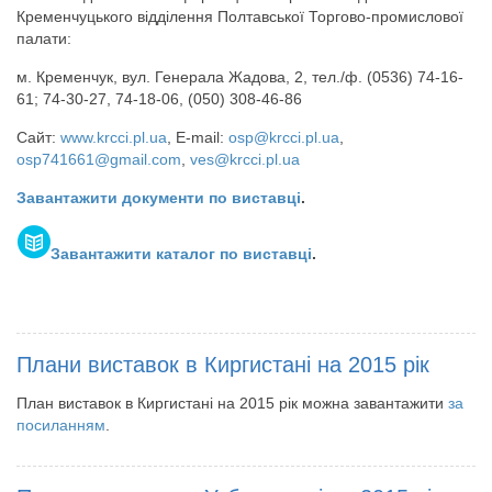
Кременчуцького відділення Полтавської Торгово-промислової
палати:
м. Кременчук, вул. Генерала Жадова, 2, тел./ф. (0536) 74-16-
61; 74-30-27, 74-18-06, (050) 308-46-86
Сайт:
www.krcci.pl.ua
, E-mail:
osp@krcci.pl.ua
,
osp741661@gmail.com
,
ves@krcci.pl.ua
Завантажити документи по виставці
.
Завантажити каталог по виставці
.
Плани виставок в Киргистані на 2015 рік
План виставок в Киргистані на 2015 рік можна завантажити
за
посиланням
.