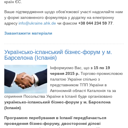
країн ЄС.
Ваше пiдтвердження щодо обов'язкової участi надсилайте нам
у формi заповненого формуляра у додатку на електронну
адресу
iпfо@ukrаiпе.аhk.dе
чи факсом
+38 044 234 59 77
.
Завантажити матеріали
Українсько-іспанський бізнес-форум у м.
Барселона (Іспанія)
Інформуємо Вас, що
з 15 по 19
червня 2015 р.
Торгово-промисловою
палатою України спільно з
представником ТПП України в
Автономній області Каталонія та за
сприяння Посольства України в Іспанії буде організовано
українсько-іспанський бізнес-форум у м. Барселона
(Іспанія)
.
Програмою перебування в Іспанії передбачається
проведення бізнес-форуму, двосторонні ділові